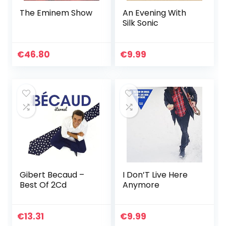
The Eminem Show
An Evening With
Silk Sonic
€
46.80
€
9.99
Gibert Becaud –
I Don’T Live Here
Best Of 2Cd
Anymore
€
13.31
€
9.99