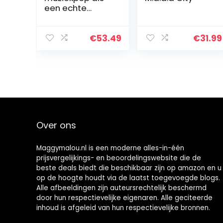
een echte
pasgeborene
met veel mooie
details voor kind
€
53.49
€
31.99
voor cadeau!
(Babyflespop
bruin (tas))
Over ons
Maggymalou.nl is een moderne alles-in-één
prijsvergelijkings- en beoordelingswebsite die de
beste deals biedt die beschikbaar zijn op amazon en u
op de hoogte houdt via de laatst toegevoegde blogs.
Alle afbeeldingen zijn auteursrechtelijk beschermd
door hun respectievelijke eigenaren. Alle geciteerde
inhoud is afgeleid van hun respectievelijke bronnen.