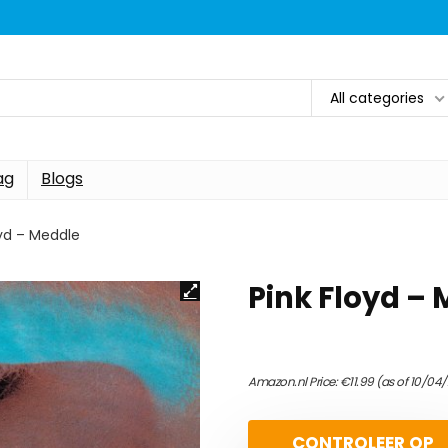
All categories
ag
Blogs
oyd – Meddle
Pink Floyd –
Amazon.nl Price:
€
11.99
(as of 10/04
CONTROLEER OP