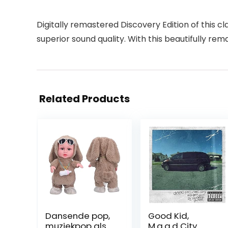
Digitally remastered Discovery Edition of this c
superior sound quality. With this beautifully rema
Related Products
Dansende pop,
Good Kid,
muziekpop als
M.a.a.d City