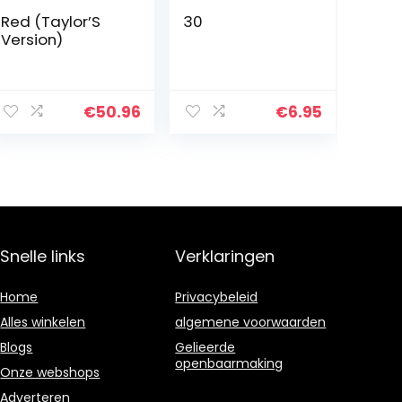
Red (Taylor’S
30
Version)
€
50.96
€
6.95
Snelle links
Verklaringen
Home
Privacybeleid
Alles winkelen
algemene voorwaarden
Blogs
Gelieerde
openbaarmaking
Onze webshops
Adverteren