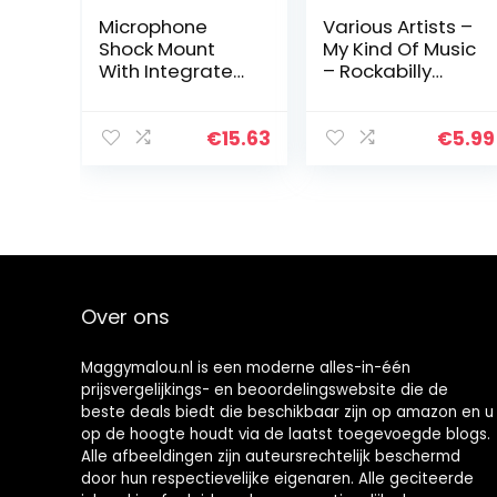
Microphone
Various Artists –
Shock Mount
My Kind Of Music
With Integrated
– Rockabilly
Pop Shield –
Rumbl
Universal Shock
Mount With Pop
€
15.63
€
5.99
Filter For 21-
62mm Diameter
Mic Anti…
Over ons
Maggymalou.nl is een moderne alles-in-één
prijsvergelijkings- en beoordelingswebsite die de
beste deals biedt die beschikbaar zijn op amazon en u
op de hoogte houdt via de laatst toegevoegde blogs.
Alle afbeeldingen zijn auteursrechtelijk beschermd
door hun respectievelijke eigenaren. Alle geciteerde