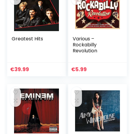
Greatest Hits
Various –
Rockabilly
Revolution
€
39.99
€
5.99