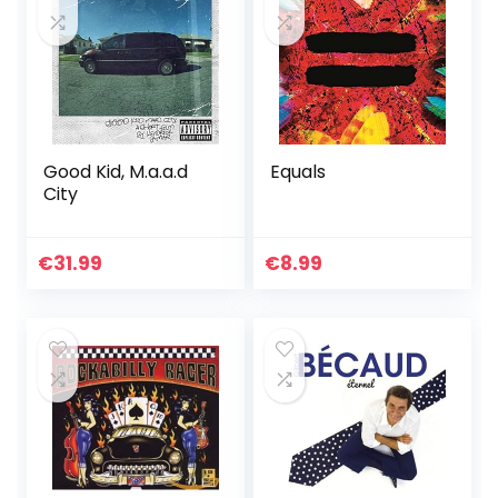
Good Kid, M.a.a.d
Equals
City
€
31.99
€
8.99