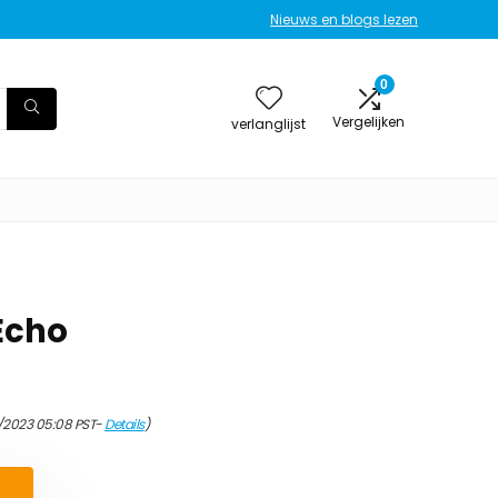
Nieuws en blogs lezen
0
Vergelijken
verlanglijst
Echo
/2023 05:08 PST-
Details
)