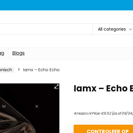
All categories
ag
Blogs
onisch
Iamx – Echo Echo
Iamx – Echo 
Amazon.nl Price:
€
9.52
(as of 09/04
CONTROLEER OP