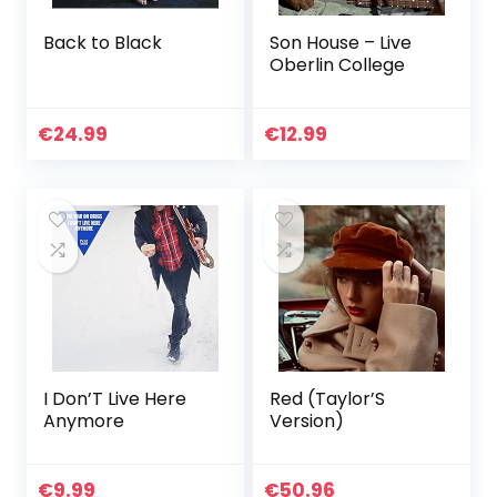
Back to Black
Son House – Live
Oberlin College
€
24.99
€
12.99
I Don’T Live Here
Red (Taylor’S
Anymore
Version)
€
9.99
€
50.96