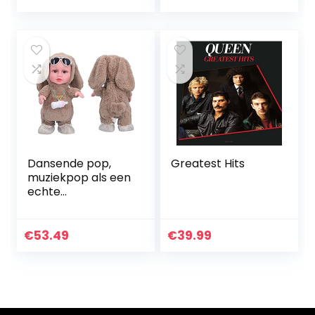
Dansende pop,
Greatest Hits
muziekpop als een
echte
pasgeborene met
veel mooie details
voor kind voor
€
53.49
€
39.99
cadeau!
(Babyflespop
bruin (tas))