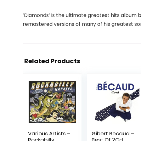
‘Diamonds’ is the ultimate greatest hits album b
remastered versions of many of his greatest song
Related Products
Various Artists –
Gibert Becaud –
Rockabilly
Best Of 2Cd