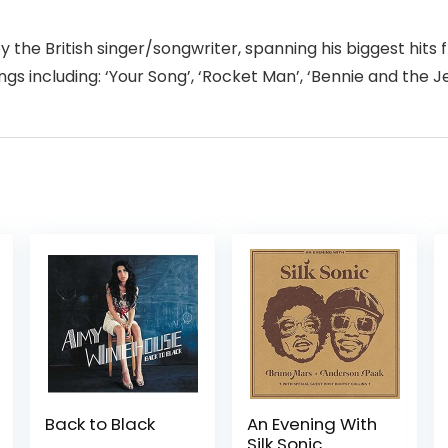
y the British singer/songwriter, spanning his biggest hits 
s including: ‘Your Song’, ‘Rocket Man’, ‘Bennie and the J
Back to Black
An Evening With
Silk Sonic