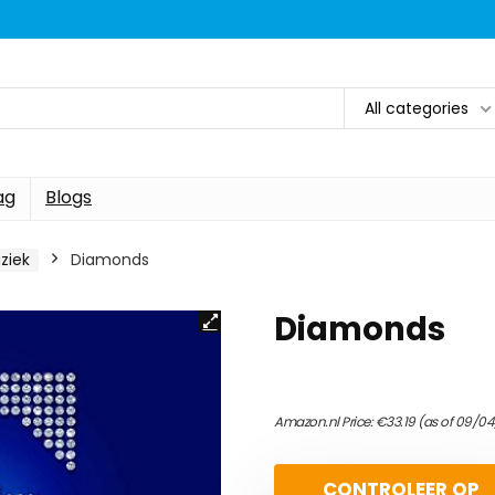
All categories
ag
Blogs
ziek
Diamonds
Diamonds
Amazon.nl Price:
€
33.19
(as of 09/04
CONTROLEER OP