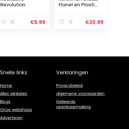
Revolution
Flanel en Plastic
22×11.2×8.5 cm
Afbeelding
Ontwerp voor
€
5.99
€
20.99
Kinderen Pluche
Pop Speelgoed
Snelle links
Verklaringen
Home
Privacybeleid
Alles winkelen
algemene voorwaarden
Blogs
Gelieerde
openbaarmaking
Onze webshops
Adverteren