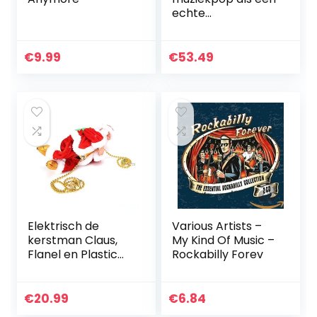
echte
pasgeborene met
veel mooie details
voor kind voor
€
9.99
€
53.49
cadeau!
(Babyflespop
bruin (tas))
Elektrisch de
Various Artists –
kerstman Claus,
My Kind Of Music –
Flanel en Plastic
Rockabilly Forev
22×11.2×8.5 cm
Afbeelding
Ontwerp voor
€
20.99
€
6.84
Kinderen Pluche