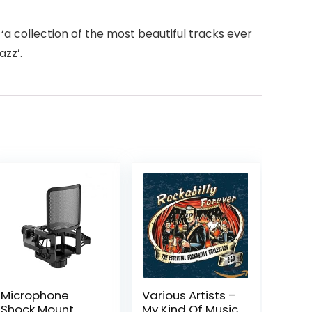
‘a collection of the most beautiful tracks ever
azz’.
Microphone
Various Artists –
Shock Mount
My Kind Of Music