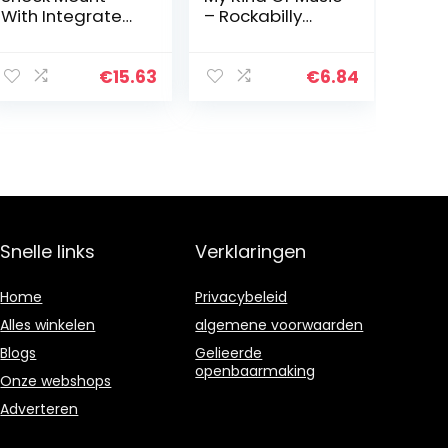
With Integrated
– Rockabilly
Pop Shield –
Forev
Universal Shock
Mount With Pop
€
15.63
€
6.84
Filter For 21-
62mm Diameter
Mic Anti…
Snelle links
Verklaringen
Home
Privacybeleid
Alles winkelen
algemene voorwaarden
Blogs
Gelieerde
openbaarmaking
Onze webshops
Adverteren