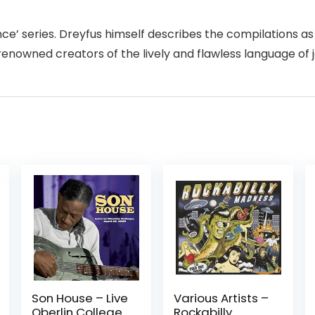
e’ series. Dreyfus himself describes the compilations as 
nowned creators of the lively and flawless language of j
Son House – Live
Various Artists –
Oberlin College
Rockabilly