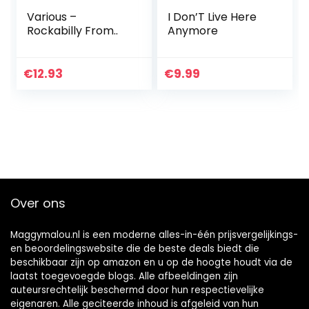
Various –
I Don’T Live Here
Rockabilly From..
Anymore
€
12.93
€
9.99
Over ons
Maggymalou.nl is een moderne alles-in-één prijsvergelijkings-
en beoordelingswebsite die de beste deals biedt die
beschikbaar zijn op amazon en u op de hoogte houdt via de
laatst toegevoegde blogs. Alle afbeeldingen zijn
auteursrechtelijk beschermd door hun respectievelijke
eigenaren. Alle geciteerde inhoud is afgeleid van hun