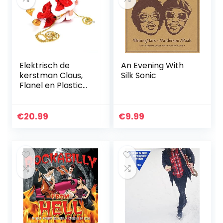
Elektrisch de
An Evening With
kerstman Claus,
Silk Sonic
Flanel en Plastic
22×11.2×8.5 cm
Afbeelding
Ontwerp voor
€
20.99
€
9.99
Kinderen Pluche
Pop Speelgoed