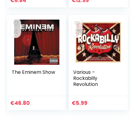
€
6.84
€
12.99
The Eminem Show
Various –
Rockabilly
Revolution
€
46.80
€
5.99