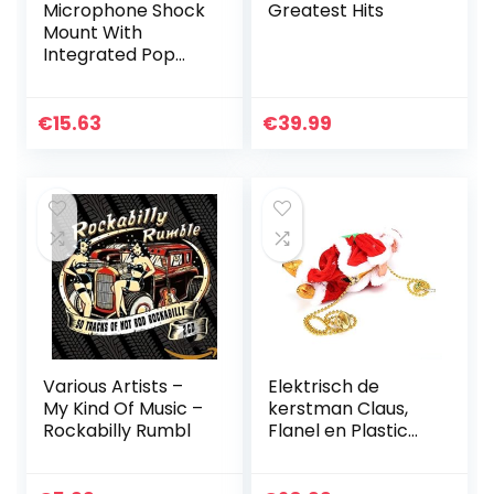
Microphone Shock
Greatest Hits
Mount With
Integrated Pop
Shield – Universal
Shock Mount With
Pop Filter For 21-
€
15.63
€
39.99
62mm Diameter
Mic Anti…
Various Artists –
Elektrisch de
My Kind Of Music –
kerstman Claus,
Rockabilly Rumbl
Flanel en Plastic
22×11.2×8.5 cm
Afbeelding