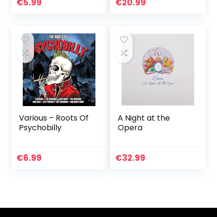
Ontwerp voor
€
5.99
€
20.99
Kinderen Pluche
Pop Speelgoed
Various – Roots Of
A Night at the
Psychobilly
Opera
€
6.99
€
32.99