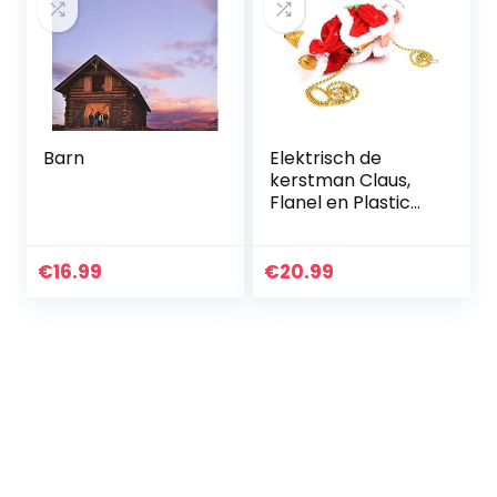
Barn
Elektrisch de
kerstman Claus,
Flanel en Plastic
22×11.2×8.5 cm
Afbeelding
Ontwerp voor
€
16.99
€
20.99
Kinderen Pluche
Pop Speelgoed