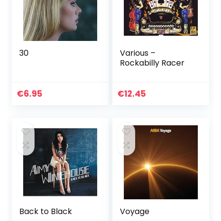
30
Various –
Rockabilly Racer
€
6.95
€
12.45
Back to Black
Voyage