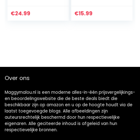
€
24.99
€
15.99
Over ons
Maggymalou.nl is een moderne alles-in-één prijsvergelijkings-
en beoordelingswebsite die de beste deals biedt die
beschikbaar zijn op amazon en u op de hoogte houdt via de
laatst toegevoegde blogs. Alle afbeeldingen zijn
auteursrechtelijk beschermd door hun respectievelijke
eigenaren. Alle geciteerde inhoud is afgeleid van hun
respectievelijke bronnen.