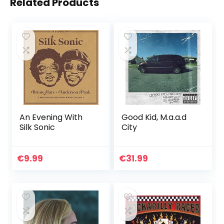
Related Products
An Evening With
Good Kid, M.a.a.d
Silk Sonic
City
€
9.99
€
31.99