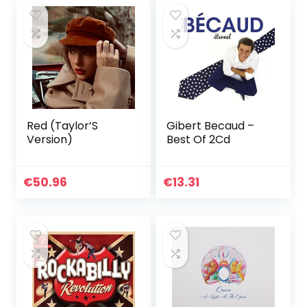
Red (Taylor’S
Gibert Becaud –
Version)
Best Of 2Cd
€
50.96
€
13.31