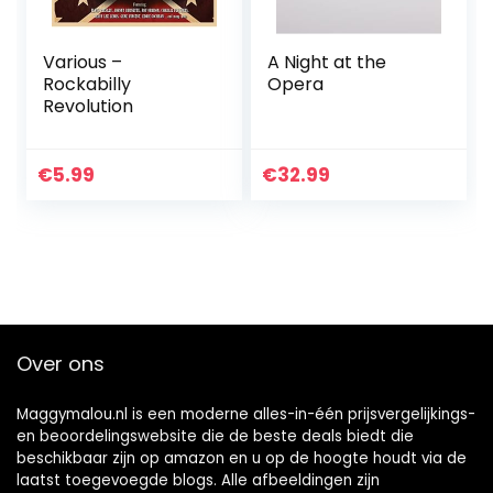
Various –
A Night at the
Rockabilly
Opera
Revolution
€
5.99
€
32.99
Over ons
Maggymalou.nl is een moderne alles-in-één prijsvergelijkings-
en beoordelingswebsite die de beste deals biedt die
beschikbaar zijn op amazon en u op de hoogte houdt via de
laatst toegevoegde blogs. Alle afbeeldingen zijn