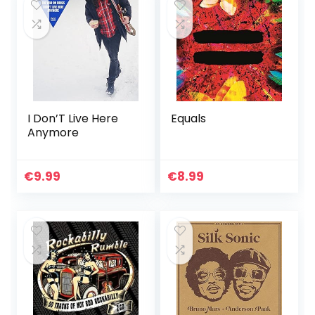
I Don’T Live Here
Equals
Anymore
€
9.99
€
8.99