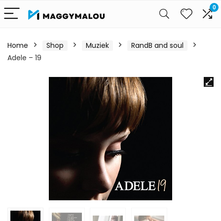
0
Home
Shop
Muziek
RandB and soul
Adele – 19