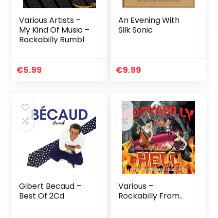
Various Artists –
An Evening With
My Kind Of Music –
Silk Sonic
Rockabilly Rumbl
€
5.99
€
9.99
Gibert Becaud –
Various –
Best Of 2Cd
Rockabilly From..