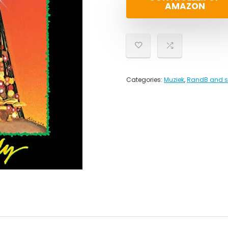
AMAZON
Categories:
Muziek
,
RandB and s