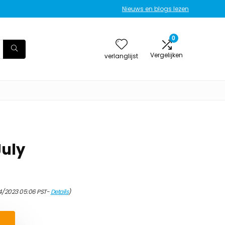
Nieuws en blogs lezen
0
Vergelijken
verlanglijst
July
4/2023 05:06 PST-
Details
)