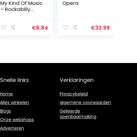
My Kind Of Music
Opera
– Rockabilly
Forev
€
6.84
€
32.99
Snelle links
Verklaringen
Home
Privacybeleid
Alles winkelen
algemene voorwaarden
Blogs
Gelieerde
openbaarmaking
Onze webshops
Adverteren