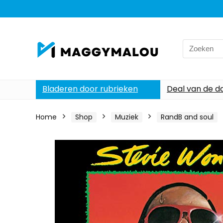
Search
for:
Bladeren door rubrieken
Deal van de d
Home
Shop
Muziek
RandB and soul