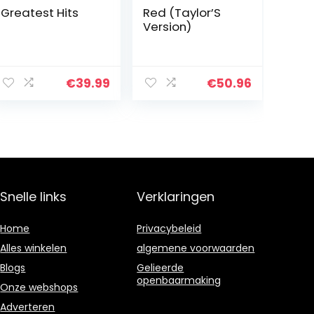
Greatest Hits
Red (Taylor’S
Version)
€
39.99
€
50.96
Snelle links
Verklaringen
Home
Privacybeleid
Alles winkelen
algemene voorwaarden
Blogs
Gelieerde
openbaarmaking
Onze webshops
Adverteren