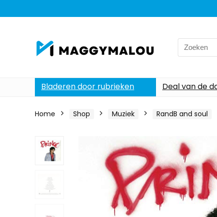
Search
for:
Bladeren door rubrieken
Deal van de d
Home
Shop
Muziek
RandB and soul