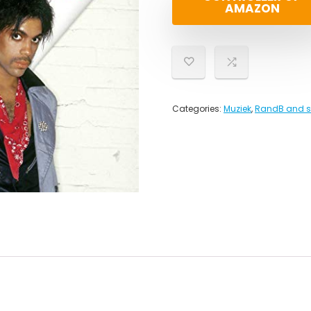
AMAZON
Categories:
Muziek
,
RandB and s