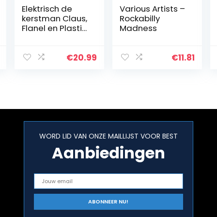
Elektrisch de
Various Artists –
kerstman Claus,
Rockabilly
Flanel en Plastic
Madness
22×11.2×8.5 cm
Afbeelding
Ontwerp voor
€
20.99
€
11.81
Kinderen Pluche
Pop Speelgoed
WORD LID VAN ONZE MAILLIJST VOOR BEST
Aanbiedingen