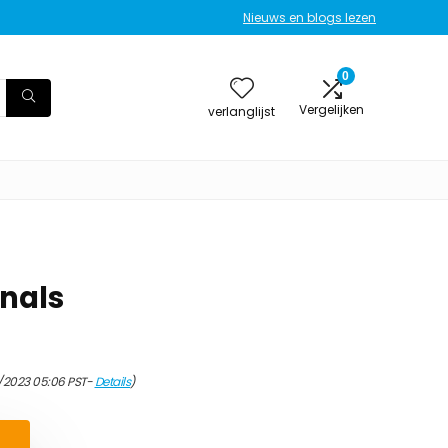
Nieuws en blogs lezen
0
Vergelijken
verlanglijst
inals
/2023 05:06 PST-
Details
)