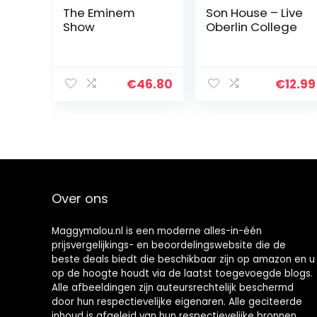
The Eminem
Son House – Live
Show
Oberlin College
€
46.80
€
12.99
Over ons
Maggymalou.nl is een moderne alles-in-één
prijsvergelijkings- en beoordelingswebsite die de
beste deals biedt die beschikbaar zijn op amazon en u
op de hoogte houdt via de laatst toegevoegde blogs.
Alle afbeeldingen zijn auteursrechtelijk beschermd
door hun respectievelijke eigenaren. Alle geciteerde
inhoud is afgeleid van hun respectievelijke bronnen.