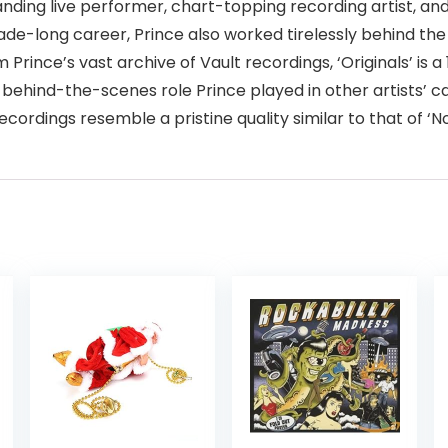
ng live performer, chart-topping recording artist, and m
cade-long career, Prince also worked tirelessly behind th
m Prince’s vast archive of Vault recordings, ‘Originals’ is 
, behind-the-scenes role Prince played in other artists’ 
cordings resemble a pristine quality similar to that of ‘