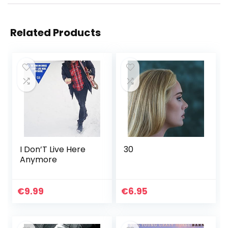
Related Products
I Don’T Live Here
30
Anymore
€
9.99
€
6.95