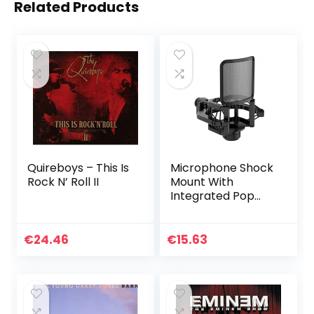
Related Products
Quireboys – This Is
Microphone Shock
Rock N’ Roll II
Mount With
Integrated Pop
Shield – Universal
Shock Mount With
Pop Filter For 21-
€
24.46
€
15.63
62mm Diameter
Mic Anti…