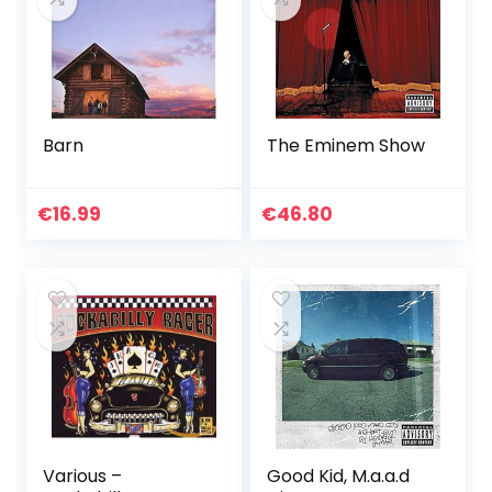
Barn
The Eminem Show
€
16.99
€
46.80
Various –
Good Kid, M.a.a.d