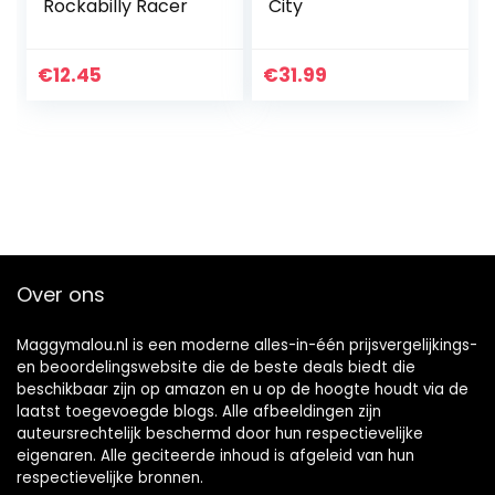
Rockabilly Racer
City
€
12.45
€
31.99
Over ons
Maggymalou.nl is een moderne alles-in-één prijsvergelijkings-
en beoordelingswebsite die de beste deals biedt die
beschikbaar zijn op amazon en u op de hoogte houdt via de
laatst toegevoegde blogs. Alle afbeeldingen zijn
auteursrechtelijk beschermd door hun respectievelijke
eigenaren. Alle geciteerde inhoud is afgeleid van hun
respectievelijke bronnen.