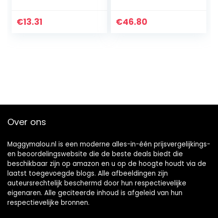
€
13.31
€
46.80
Over ons
Maggymalou.nl is een moderne alles-in-één prijsvergelijkings-
en beoordelingswebsite die de beste deals biedt die
beschikbaar zijn op amazon en u op de hoogte houdt via de
laatst toegevoegde blogs. Alle afbeeldingen zijn
auteursrechtelijk beschermd door hun respectievelijke
eigenaren. Alle geciteerde inhoud is afgeleid van hun
respectievelijke bronnen.