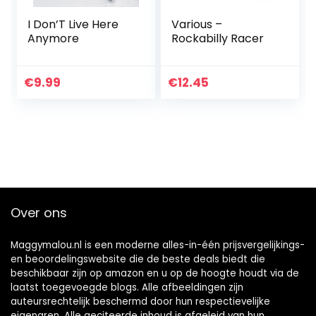
I Don’T Live Here
Various –
Anymore
Rockabilly Racer
€
9.99
€
12.45
Over ons
Maggymalou.nl is een moderne alles-in-één prijsvergelijkings-
en beoordelingswebsite die de beste deals biedt die
beschikbaar zijn op amazon en u op de hoogte houdt via de
laatst toegevoegde blogs. Alle afbeeldingen zijn
auteursrechtelijk beschermd door hun respectievelijke
eigenaren. Alle geciteerde inhoud is afgeleid van hun