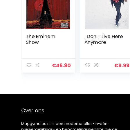
The Eminem
I Don’T Live Here
Show
Anymore
€
46.80
€
9.99
Over ons
Maggymalou.nl is een moderne alles-in-één
prijsvergelijkings- en beoordelingswebsite die de