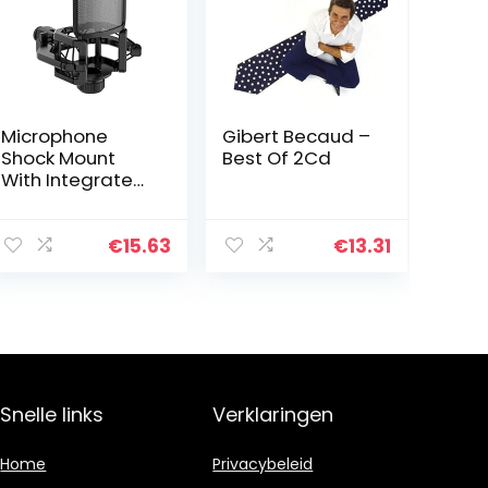
Microphone
Gibert Becaud –
Shock Mount
Best Of 2Cd
With Integrated
Pop Shield –
Universal Shock
Mount With Pop
€
15.63
€
13.31
Filter For 21-
62mm Diameter
Mic Anti…
Snelle links
Verklaringen
Home
Privacybeleid