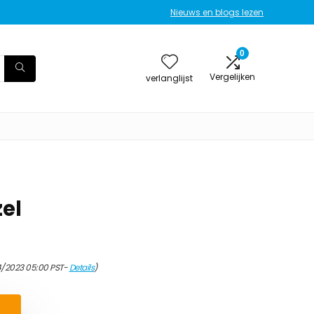
Nieuws en blogs lezen
0
Vergelijken
verlanglijst
el
4/2023 05:00 PST-
Details
)