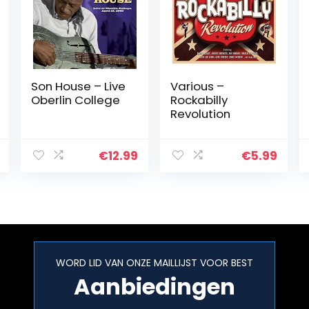
Son House – Live
Various –
Oberlin College
Rockabilly
Revolution
€
12.99
€
5.99
WORD LID VAN ONZE MAILLIJST VOOR BEST
Aanbiedingen