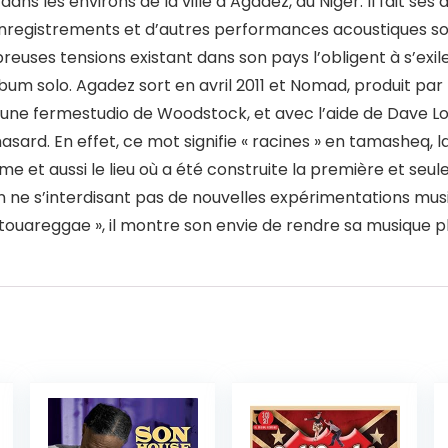
les environs de la ville d’Agadez, au Niger. Il fait ses 
registrements et d’autres performances acoustiques son
uses tensions existant dans son pays l’obligent à s’exiler 
bum solo. Agadez sort en avril 2011 et Nomad, produit par 
s une fermestudio de Woodstock, et avec l’aide de Dave L
 hasard. En effet, ce mot signifie « racines » en tamasheq
me et aussi le lieu où a été construite la première et seu
en ne s’interdisant pas de nouvelles expérimentations mus
ouareggae », il montre son envie de rendre sa musique pl