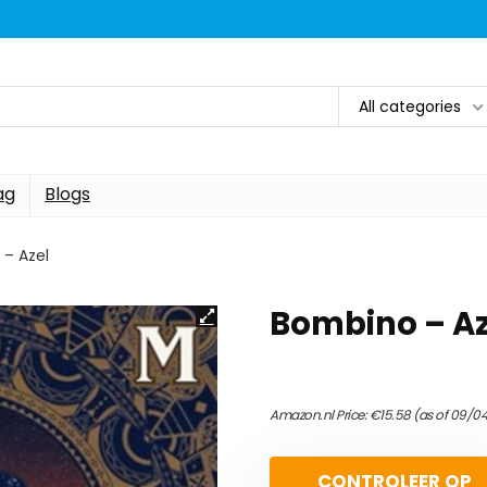
All categories
ag
Blogs
– Azel
Bombino – Az
Amazon.nl Price:
€
15.58
(as of 09/0
CONTROLEER OP