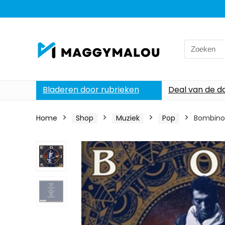
Search
for:
Bladeren door rubrieken
Deal van de d
Home
Shop
Muziek
Pop
Bombino 