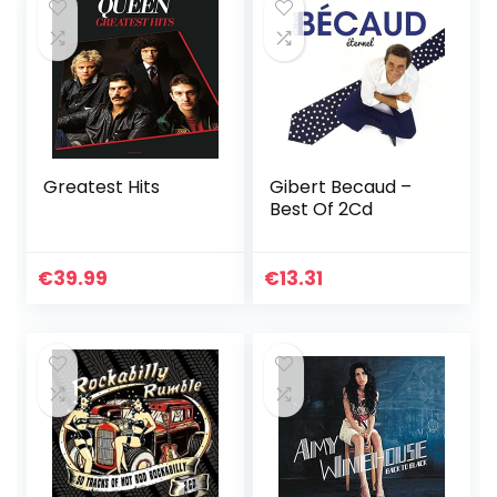
Greatest Hits
Gibert Becaud –
Best Of 2Cd
€
39.99
€
13.31