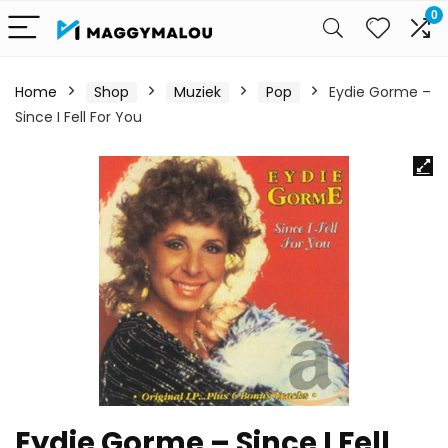
0
Home
Shop
Muziek
Pop
Eydie Gorme –
Since I Fell For You
Eydie Gorme – Since I Fell