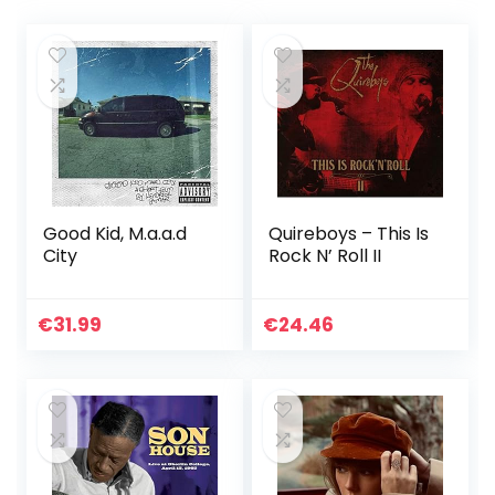
Good Kid, M.a.a.d
Quireboys – This Is
City
Rock N’ Roll II
€
31.99
€
24.46