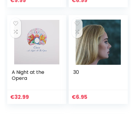
€
9.99
€
6.99
A Night at the
30
Opera
€
32.99
€
6.95