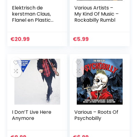
Elektrisch de
Various Artists –
kerstman Claus,
My Kind Of Music –
Flanel en Plastic
Rockabilly Rumbl
22×11.2×8.5 cm
Afbeelding
Ontwerp voor
€
20.99
€
5.99
Kinderen Pluche
Pop Speelgoed
I Don’T Live Here
Various – Roots Of
Anymore
Psychobilly