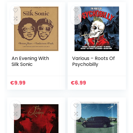
An Evening With
Various – Roots Of
Silk Sonic
Psychobilly
€
9.99
€
6.99