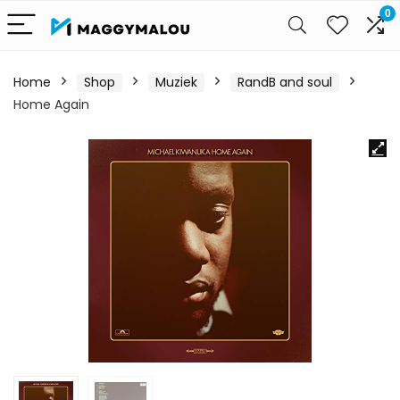
0
Home
Shop
Muziek
RandB and soul
Home Again