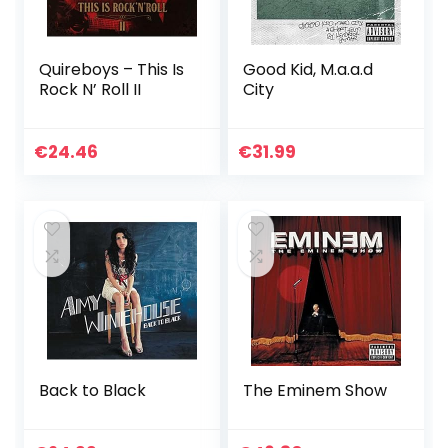
Quireboys – This Is
Good Kid, M.a.a.d
Rock N’ Roll II
City
€
24.46
€
31.99
Back to Black
The Eminem Show