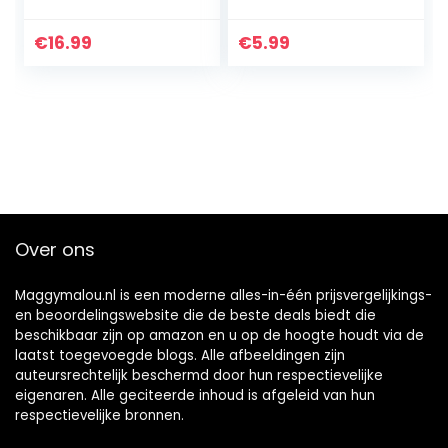
€
16.99
€
5.99
Over ons
Maggymalou.nl is een moderne alles-in-één prijsvergelijkings-
en beoordelingswebsite die de beste deals biedt die
beschikbaar zijn op amazon en u op de hoogte houdt via de
laatst toegevoegde blogs. Alle afbeeldingen zijn
auteursrechtelijk beschermd door hun respectievelijke
eigenaren. Alle geciteerde inhoud is afgeleid van hun
respectievelijke bronnen.