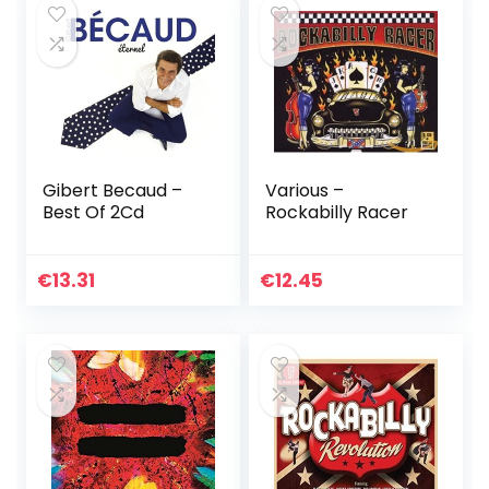
Gibert Becaud –
Various –
Best Of 2Cd
Rockabilly Racer
€
13.31
€
12.45