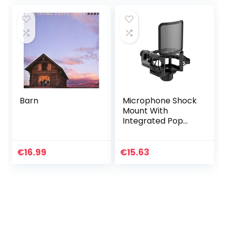
Barn
Microphone Shock
Mount With
Integrated Pop
Shield – Universal
Shock Mount With
Pop Filter For 21-
€
16.99
€
15.63
62mm Diameter
Mic Anti…