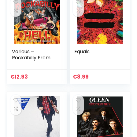
Various –
Equals
Rockabilly From..
€
12.93
€
8.99