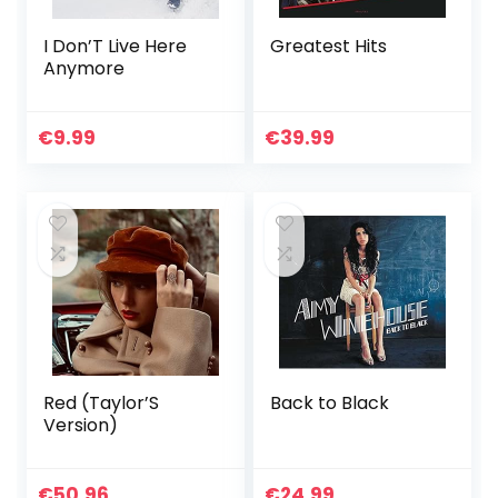
I Don’T Live Here
Greatest Hits
Anymore
€
9.99
€
39.99
Red (Taylor’S
Back to Black
Version)
€
50.96
€
24.99