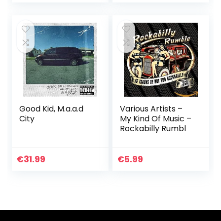
Good Kid, M.a.a.d
Various Artists –
City
My Kind Of Music –
Rockabilly Rumbl
€
31.99
€
5.99