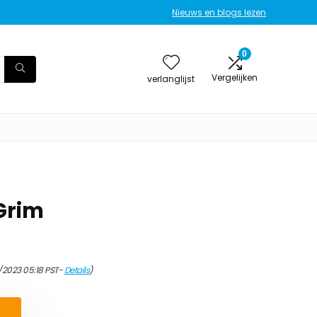
Nieuws en blogs lezen
0
Vergelijken
verlanglijst
Grim
/2023 05:18 PST-
Details
)