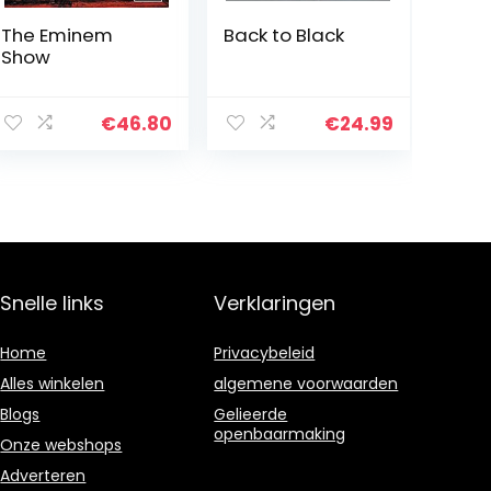
The Eminem
Back to Black
Show
€
46.80
€
24.99
Snelle links
Verklaringen
Home
Privacybeleid
Alles winkelen
algemene voorwaarden
Blogs
Gelieerde
openbaarmaking
Onze webshops
Adverteren