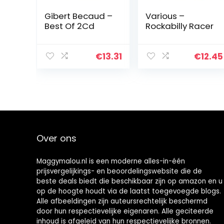
Gibert Becaud –
Various –
Best Of 2Cd
Rockabilly Racer
€
13.31
€
12.45
Over ons
Maggymalou.nl is een moderne alles-in-één
prijsvergelijkings- en beoordelingswebsite die de
beste deals biedt die beschikbaar zijn op amazon en u
op de hoogte houdt via de laatst toegevoegde blogs.
Alle afbeeldingen zijn auteursrechtelijk beschermd
door hun respectievelijke eigenaren. Alle geciteerde
inhoud is afgeleid van hun respectievelijke bronnen.