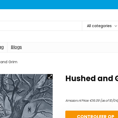
All categories
ag
Blogs
 and Grim
Hushed and 
Amazon.nl Price:
€
16.09
(as of 10/04
CONTROLEER OP