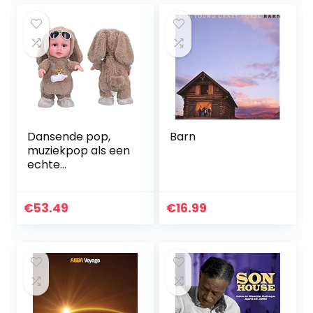
Dansende pop,
Barn
muziekpop als een
echte
pasgeborene met
veel mooie details
voor kind voor
€
53.49
€
16.99
cadeau!
(Babyflespop
bruin (tas))