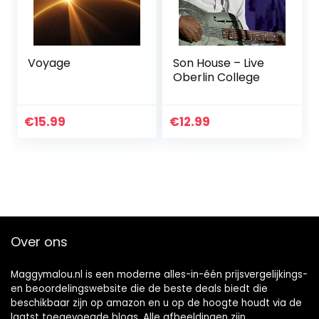
Voyage
Son House – Live
Oberlin College
€
15.99
€
12.99
Over ons
Maggymalou.nl is een moderne alles-in-één prijsvergelijkings-
en beoordelingswebsite die de beste deals biedt die
beschikbaar zijn op amazon en u op de hoogte houdt via de
laatst toegevoegde blogs. Alle afbeeldingen zijn